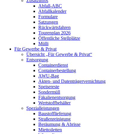
Zusatzinfos
Abfall-ABC
Abfallkalender
Formulare
Satzungen
Rückwärtsfahren
Tourenplan 2026
Öffentliche Stellplätze
Mülli
Für Gewerbe & Privat
Übersicht „Für Gewerbe & Privat“
Entsorgung
Containerdienst
Containerbestellung
AWU-Bag
Akten- und Datenträgervernichtung
Speisereste
Sondermüll
Fäkalienentsorgung
Wertstoffbehälter
Spezialleistungen
Baustofflieferung
Straßenreinigung
Beräumung & Abrisse
Miettoiletten