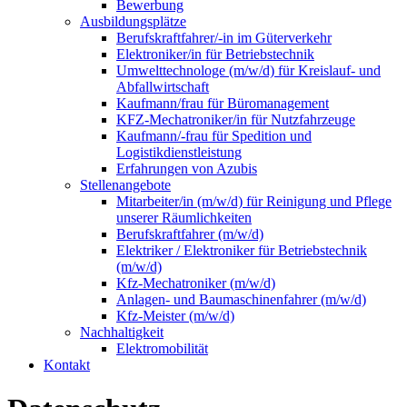
Bewerbung
Ausbildungsplätze
Berufskraftfahrer/-in im Güterverkehr
Elektroniker/in für Betriebstechnik
Umwelttechnologe (m/w/d) für Kreislauf- und
Abfallwirtschaft
Kaufmann/frau für Büromanagement
KFZ-Mechatroniker/in für Nutzfahrzeuge
Kaufmann/-frau für Spedition und
Logistikdienstleistung
Erfahrungen von Azubis
Stellenangebote
Mitarbeiter/in (m/w/d) für Reinigung und Pflege
unserer Räumlichkeiten
Berufskraftfahrer (m/w/d)
Elektriker / Elektroniker für Betriebstechnik
(m/w/d)
Kfz-Mechatroniker (m/w/d)
Anlagen- und Baumaschinenfahrer (m/w/d)
Kfz-Meister (m/w/d)
Nachhaltigkeit
Elektromobilität
Kontakt