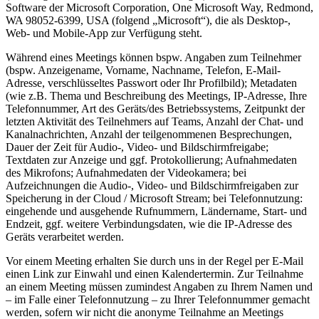
Software der Microsoft Corporation, One Microsoft Way, Redmond,
WA 98052-6399, USA (folgend „Microsoft“), die als Desktop-,
Web- und Mobile-App zur Verfügung steht.
Während eines Meetings können bspw. Angaben zum Teilnehmer
(bspw. Anzeigename, Vorname, Nachname, Telefon, E-Mail-
Adresse, verschlüsseltes Passwort oder Ihr Profilbild); Metadaten
(wie z.B. Thema und Beschreibung des Meetings, IP-Adresse, Ihre
Telefonnummer, Art des Geräts/des Betriebssystems, Zeitpunkt der
letzten Aktivität des Teilnehmers auf Teams, Anzahl der Chat- und
Kanalnachrichten, Anzahl der teilgenommenen Besprechungen,
Dauer der Zeit für Audio-, Video- und Bildschirmfreigabe;
Textdaten zur Anzeige und ggf. Protokollierung; Aufnahmedaten
des Mikrofons; Aufnahmedaten der Videokamera; bei
Aufzeichnungen die Audio-, Video- und Bildschirmfreigaben zur
Speicherung in der Cloud / Microsoft Stream; bei Telefonnutzung:
eingehende und ausgehende Rufnummern, Ländername, Start- und
Endzeit, ggf. weitere Verbindungsdaten, wie die IP-Adresse des
Geräts verarbeitet werden.
Vor einem Meeting erhalten Sie durch uns in der Regel per E-Mail
einen Link zur Einwahl und einen Kalendertermin. Zur Teilnahme
an einem Meeting müssen zumindest Angaben zu Ihrem Namen und
– im Falle einer Telefonnutzung – zu Ihrer Telefonnummer gemacht
werden, sofern wir nicht die anonyme Teilnahme an Meetings