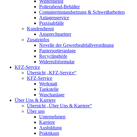
Winterdienst
Polterabend-Behälter
Containerinstandsetzung & Schweißarbeiten
Anlagenservice
Praxisabfälle
Kundendienst
Ansprechpartner
Zusatzinfos
Novelle der Gewerbeabfallverordnung
Papiersortieranlage
Recyclinghöfe
Widerrufsformular
KFZ-Service
Übersicht „KFZ-Service“
KFZ-Service
Werkstatt
Tankstelle
Waschanlage
Über Uns & Karriere
Übersicht „Über Uns & Karriere“
Über uns
Unternehmen
Karriere
Ausbildung
Praktikum