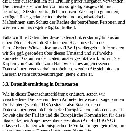
die Daten ausschließlich zur Erfüllung ihrer Aufgaben verwenden.
Die Dienstleister wurden von uns sorgfältig ausgewählt und
beauftragt. Sie sind vertraglich an unsere Weisungen gebunden,
verfügen über geeignete technische und organisatorische
Maßnahmen zum Schutz der Rechte der betroffenen Personen und
werden von uns regelmäßig kontrolliert.
Falls wir Ihre Daten über diese Datenschutzerklärung hinaus an
einen Dienstleister mit Sitz in einem Staat außerhalb des
Europäischen Wirtschaftsraumes (EWR) weitergeben, informieren
wir Sie ggf. gesondert über diesen Umstand und auf welche
konkreten Garantien der Datentransfer gestützt wird. Sofern Sie
Kopien von Garantien zum Nachweis eines angemessenen
Datenschutzniveaus erhalten möchten, wenden Sie sich bitte an
unseren Datenschutzbeauftragten (siehe Ziffer 1).
5.3. Datenübermittlung in Drittstaaten
Wie in dieser Datenschutzerklärung erläutert, setzen wir
verschiedene Dienste ein, deren Anbieter teilweise in sogenannten
Drittstaaten (wie den USA) sitzen, also Staaten, deren
Datenschutzniveau nicht dem der Europäischen Union entspricht.
Soweit dies der Fall ist und die Europäische Kommission für diese
Staaten keinen Angemessenheitsbeschluss (Art. 45 DSGVO)
erlassen hat, haben wir entsprechende Vorkehrungen getroffen, um
ein angemessenes Datenschutzniveau für etwaige