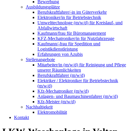
Bewerbung
Ausbildungsplätze
Berufskraftfahrer/-in im Güterverkehr
Elektroniker/in für Betriebstechnik
Umwelttechnologe (m/w/d) für Kreislauf- und
Abfallwirtschaft
Kaufmann/frau für Büromanagement
KFZ-Mechatroniker/in für Nutzfahrzeuge
Kaufmann/-frau für Spedition und
Logistikdienstleistung
Erfahrungen von Azubis
Stellenangebote
Mitarbeiter/in (m/w/d) für Reinigung und Pflege
unserer Räumlichkeiten
Berufskraftfahrer (m/w/d)
Elektriker / Elektroniker für Betriebstechnik
(m/w/d)
Kfz-Mechatroniker (m/w/d)
Anlagen- und Baumaschinenfahrer (m/w/d)
Kfz-Meister (m/w/d)
Nachhaltigkeit
Elektromobilität
Kontakt