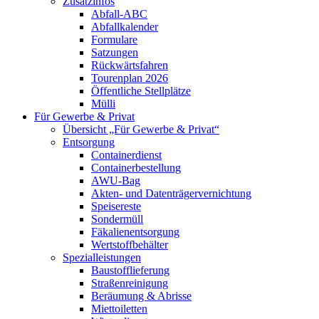
Zusatzinfos
Abfall-ABC
Abfallkalender
Formulare
Satzungen
Rückwärtsfahren
Tourenplan 2026
Öffentliche Stellplätze
Mülli
Für Gewerbe & Privat
Übersicht „Für Gewerbe & Privat“
Entsorgung
Containerdienst
Containerbestellung
AWU-Bag
Akten- und Datenträgervernichtung
Speisereste
Sondermüll
Fäkalienentsorgung
Wertstoffbehälter
Spezialleistungen
Baustofflieferung
Straßenreinigung
Beräumung & Abrisse
Miettoiletten