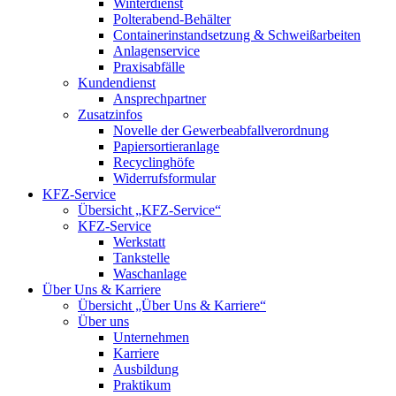
Winterdienst
Polterabend-Behälter
Containerinstandsetzung & Schweißarbeiten
Anlagenservice
Praxisabfälle
Kundendienst
Ansprechpartner
Zusatzinfos
Novelle der Gewerbeabfallverordnung
Papiersortieranlage
Recyclinghöfe
Widerrufsformular
KFZ-Service
Übersicht „KFZ-Service“
KFZ-Service
Werkstatt
Tankstelle
Waschanlage
Über Uns & Karriere
Übersicht „Über Uns & Karriere“
Über uns
Unternehmen
Karriere
Ausbildung
Praktikum