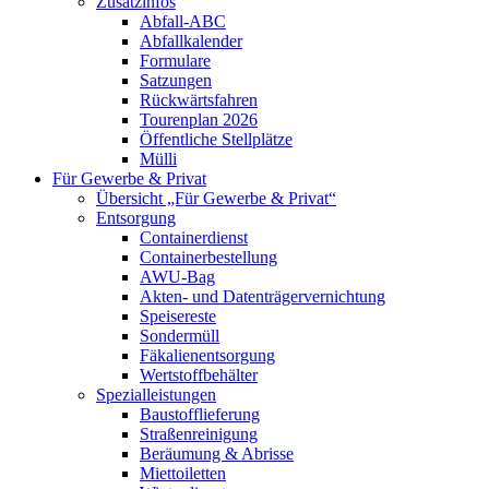
Zusatzinfos
Abfall-ABC
Abfallkalender
Formulare
Satzungen
Rückwärtsfahren
Tourenplan 2026
Öffentliche Stellplätze
Mülli
Für Gewerbe & Privat
Übersicht „Für Gewerbe & Privat“
Entsorgung
Containerdienst
Containerbestellung
AWU-Bag
Akten- und Datenträgervernichtung
Speisereste
Sondermüll
Fäkalienentsorgung
Wertstoffbehälter
Spezialleistungen
Baustofflieferung
Straßenreinigung
Beräumung & Abrisse
Miettoiletten