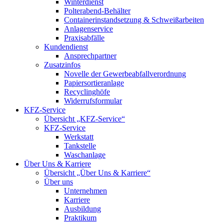
Winterdienst
Polterabend-Behälter
Containerinstandsetzung & Schweißarbeiten
Anlagenservice
Praxisabfälle
Kundendienst
Ansprechpartner
Zusatzinfos
Novelle der Gewerbeabfallverordnung
Papiersortieranlage
Recyclinghöfe
Widerrufsformular
KFZ-Service
Übersicht „KFZ-Service“
KFZ-Service
Werkstatt
Tankstelle
Waschanlage
Über Uns & Karriere
Übersicht „Über Uns & Karriere“
Über uns
Unternehmen
Karriere
Ausbildung
Praktikum