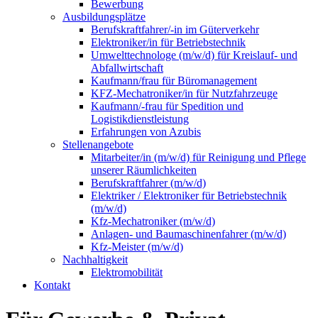
Bewerbung
Ausbildungsplätze
Berufskraftfahrer/-in im Güterverkehr
Elektroniker/in für Betriebstechnik
Umwelttechnologe (m/w/d) für Kreislauf- und
Abfallwirtschaft
Kaufmann/frau für Büromanagement
KFZ-Mechatroniker/in für Nutzfahrzeuge
Kaufmann/-frau für Spedition und
Logistikdienstleistung
Erfahrungen von Azubis
Stellenangebote
Mitarbeiter/in (m/w/d) für Reinigung und Pflege
unserer Räumlichkeiten
Berufskraftfahrer (m/w/d)
Elektriker / Elektroniker für Betriebstechnik
(m/w/d)
Kfz-Mechatroniker (m/w/d)
Anlagen- und Baumaschinenfahrer (m/w/d)
Kfz-Meister (m/w/d)
Nachhaltigkeit
Elektromobilität
Kontakt