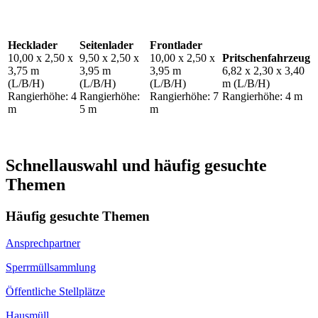
Hecklader
Seitenlader
Frontlader
10,00 x 2,50 x
9,50 x 2,50 x
10,00 x 2,50 x
Pritschenfahrzeug
3,75 m
3,95 m
3,95 m
6,82 x 2,30 x 3,40
(L/B/H)
(L/B/H)
(L/B/H)
m (L/B/H)
Rangierhöhe: 4
Rangierhöhe:
Rangierhöhe: 7
Rangierhöhe: 4 m
m
5 m
m
Schnellauswahl und häufig gesuchte
Themen
Häufig gesuchte Themen
Ansprechpartner
Sperrmüllsammlung
Öffentliche Stellplätze
Hausmüll