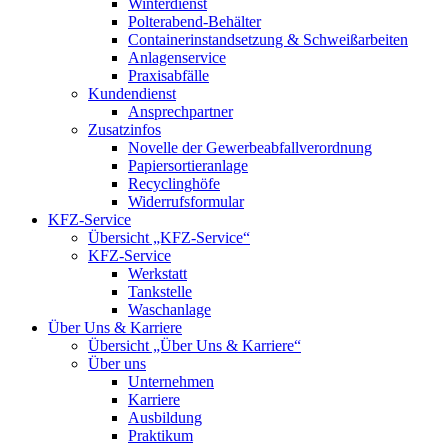
Winterdienst
Polterabend-Behälter
Containerinstandsetzung & Schweißarbeiten
Anlagenservice
Praxisabfälle
Kundendienst
Ansprechpartner
Zusatzinfos
Novelle der Gewerbeabfallverordnung
Papiersortieranlage
Recyclinghöfe
Widerrufsformular
KFZ-Service
Übersicht „KFZ-Service“
KFZ-Service
Werkstatt
Tankstelle
Waschanlage
Über Uns & Karriere
Übersicht „Über Uns & Karriere“
Über uns
Unternehmen
Karriere
Ausbildung
Praktikum