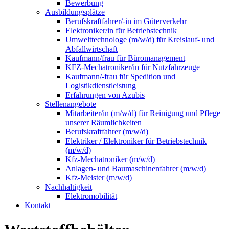
Bewerbung
Ausbildungsplätze
Berufskraftfahrer/-in im Güterverkehr
Elektroniker/in für Betriebstechnik
Umwelttechnologe (m/w/d) für Kreislauf- und
Abfallwirtschaft
Kaufmann/frau für Büromanagement
KFZ-Mechatroniker/in für Nutzfahrzeuge
Kaufmann/-frau für Spedition und
Logistikdienstleistung
Erfahrungen von Azubis
Stellenangebote
Mitarbeiter/in (m/w/d) für Reinigung und Pflege
unserer Räumlichkeiten
Berufskraftfahrer (m/w/d)
Elektriker / Elektroniker für Betriebstechnik
(m/w/d)
Kfz-Mechatroniker (m/w/d)
Anlagen- und Baumaschinenfahrer (m/w/d)
Kfz-Meister (m/w/d)
Nachhaltigkeit
Elektromobilität
Kontakt