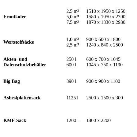
2,5 m³
1510 x 1950 x 1250
Frontlader
5,0 m³
1580 x 1950 x 2390
7,5 m³
1870 x 1830 x 2930
1,0 m³
900 x 600 x 1800
Wertstoffsäcke
2,5 m³
1240 x 840 x 2500
Akten- und
250 l
600 x 700 x 1045
Datenschutzbehälter
600 l
1045 x 750 x 1190
Big Bag
890 l
900 x 900 x 1100
Asbestplattensack
1125 l
2500 x 1500 x 300
KMF-Sack
1200 l
1400 x 2200