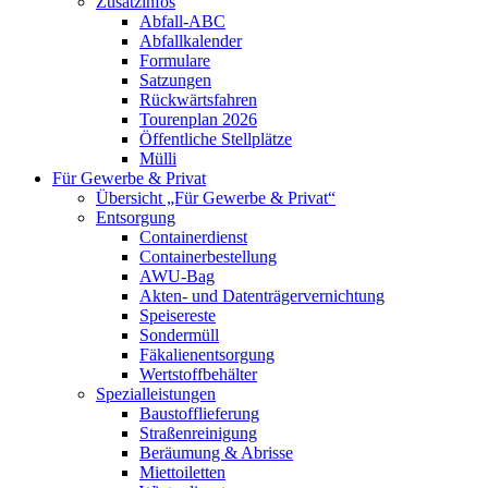
Zusatzinfos
Abfall-ABC
Abfallkalender
Formulare
Satzungen
Rückwärtsfahren
Tourenplan 2026
Öffentliche Stellplätze
Mülli
Für Gewerbe & Privat
Übersicht „Für Gewerbe & Privat“
Entsorgung
Containerdienst
Containerbestellung
AWU-Bag
Akten- und Datenträgervernichtung
Speisereste
Sondermüll
Fäkalienentsorgung
Wertstoffbehälter
Spezialleistungen
Baustofflieferung
Straßenreinigung
Beräumung & Abrisse
Miettoiletten