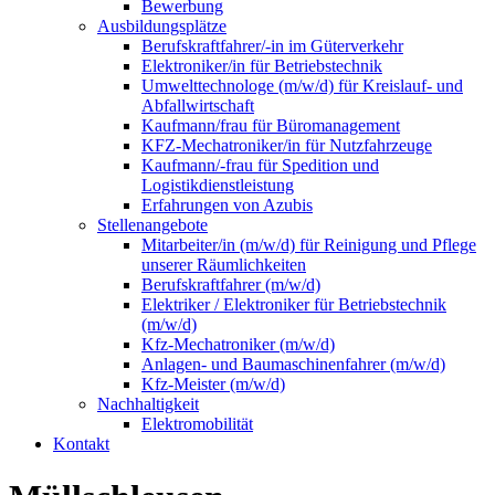
Bewerbung
Ausbildungsplätze
Berufskraftfahrer/-in im Güterverkehr
Elektroniker/in für Betriebstechnik
Umwelttechnologe (m/w/d) für Kreislauf- und
Abfallwirtschaft
Kaufmann/frau für Büromanagement
KFZ-Mechatroniker/in für Nutzfahrzeuge
Kaufmann/-frau für Spedition und
Logistikdienstleistung
Erfahrungen von Azubis
Stellenangebote
Mitarbeiter/in (m/w/d) für Reinigung und Pflege
unserer Räumlichkeiten
Berufskraftfahrer (m/w/d)
Elektriker / Elektroniker für Betriebstechnik
(m/w/d)
Kfz-Mechatroniker (m/w/d)
Anlagen- und Baumaschinenfahrer (m/w/d)
Kfz-Meister (m/w/d)
Nachhaltigkeit
Elektromobilität
Kontakt