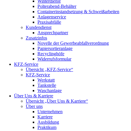
Winterdienst
Polterabend-Behälter
Containerinstandsetzung & Schweißarbeiten
Anlagenservice
Praxisabfälle
Kundendienst
Ansprechpartner
Zusatzinfos
Novelle der Gewerbeabfallverordnung
Papiersortieranlage
Recyclinghöfe
Widerrufsformular
KFZ-Service
Übersicht „KFZ-Service“
KFZ-Service
Werkstatt
Tankstelle
Waschanlage
Über Uns & Karriere
Übersicht „Über Uns & Karriere“
Über uns
Unternehmen
Karriere
Ausbildung
Praktikum