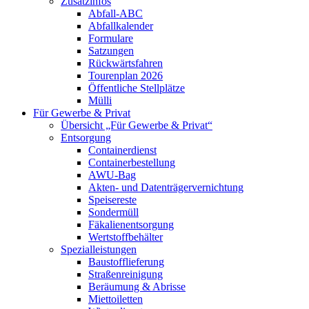
Zusatzinfos
Abfall-ABC
Abfallkalender
Formulare
Satzungen
Rückwärtsfahren
Tourenplan 2026
Öffentliche Stellplätze
Mülli
Für Gewerbe & Privat
Übersicht „Für Gewerbe & Privat“
Entsorgung
Containerdienst
Containerbestellung
AWU-Bag
Akten- und Datenträgervernichtung
Speisereste
Sondermüll
Fäkalienentsorgung
Wertstoffbehälter
Spezialleistungen
Baustofflieferung
Straßenreinigung
Beräumung & Abrisse
Miettoiletten