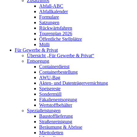
Zusatzinfos
Abfall-ABC
Abfallkalender
Formulare
Satzungen
Rückwärtsfahren
Tourenplan 2026
Öffentliche Stellplätze
Mülli
Für Gewerbe & Privat
Übersicht „Für Gewerbe & Privat“
Entsorgung
Containerdienst
Containerbestellung
AWU-Bag
Akten- und Datenträgervernichtung
Speisereste
Sondermüll
Fäkalienentsorgung
Wertstoffbehälter
Spezialleistungen
Baustofflieferung
Straßenreinigung
Beräumung & Abrisse
Miettoiletten