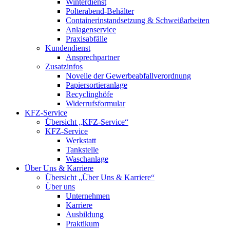
Winterdienst
Polterabend-Behälter
Containerinstandsetzung & Schweißarbeiten
Anlagenservice
Praxisabfälle
Kundendienst
Ansprechpartner
Zusatzinfos
Novelle der Gewerbeabfallverordnung
Papiersortieranlage
Recyclinghöfe
Widerrufsformular
KFZ-Service
Übersicht „KFZ-Service“
KFZ-Service
Werkstatt
Tankstelle
Waschanlage
Über Uns & Karriere
Übersicht „Über Uns & Karriere“
Über uns
Unternehmen
Karriere
Ausbildung
Praktikum