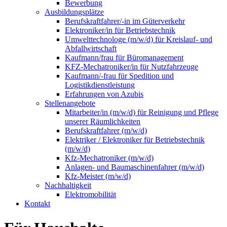
Bewerbung
Ausbildungsplätze
Berufskraftfahrer/-in im Güterverkehr
Elektroniker/in für Betriebstechnik
Umwelttechnologe (m/w/d) für Kreislauf- und
Abfallwirtschaft
Kaufmann/frau für Büromanagement
KFZ-Mechatroniker/in für Nutzfahrzeuge
Kaufmann/-frau für Spedition und
Logistikdienstleistung
Erfahrungen von Azubis
Stellenangebote
Mitarbeiter/in (m/w/d) für Reinigung und Pflege
unserer Räumlichkeiten
Berufskraftfahrer (m/w/d)
Elektriker / Elektroniker für Betriebstechnik
(m/w/d)
Kfz-Mechatroniker (m/w/d)
Anlagen- und Baumaschinenfahrer (m/w/d)
Kfz-Meister (m/w/d)
Nachhaltigkeit
Elektromobilität
Kontakt