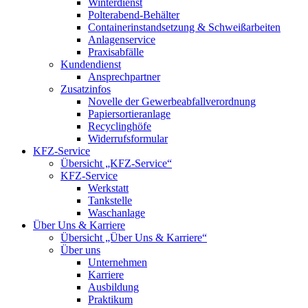
Winterdienst
Polterabend-Behälter
Containerinstandsetzung & Schweißarbeiten
Anlagenservice
Praxisabfälle
Kundendienst
Ansprechpartner
Zusatzinfos
Novelle der Gewerbeabfallverordnung
Papiersortieranlage
Recyclinghöfe
Widerrufsformular
KFZ-Service
Übersicht „KFZ-Service“
KFZ-Service
Werkstatt
Tankstelle
Waschanlage
Über Uns & Karriere
Übersicht „Über Uns & Karriere“
Über uns
Unternehmen
Karriere
Ausbildung
Praktikum