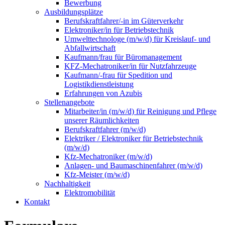
Bewerbung
Ausbildungsplätze
Berufskraftfahrer/-in im Güterverkehr
Elektroniker/in für Betriebstechnik
Umwelttechnologe (m/w/d) für Kreislauf- und
Abfallwirtschaft
Kaufmann/frau für Büromanagement
KFZ-Mechatroniker/in für Nutzfahrzeuge
Kaufmann/-frau für Spedition und
Logistikdienstleistung
Erfahrungen von Azubis
Stellenangebote
Mitarbeiter/in (m/w/d) für Reinigung und Pflege
unserer Räumlichkeiten
Berufskraftfahrer (m/w/d)
Elektriker / Elektroniker für Betriebstechnik
(m/w/d)
Kfz-Mechatroniker (m/w/d)
Anlagen- und Baumaschinenfahrer (m/w/d)
Kfz-Meister (m/w/d)
Nachhaltigkeit
Elektromobilität
Kontakt