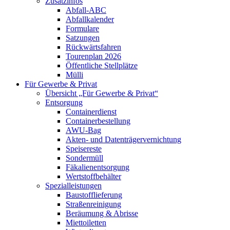
Zusatzinfos
Abfall-ABC
Abfallkalender
Formulare
Satzungen
Rückwärtsfahren
Tourenplan 2026
Öffentliche Stellplätze
Mülli
Für Gewerbe & Privat
Übersicht „Für Gewerbe & Privat“
Entsorgung
Containerdienst
Containerbestellung
AWU-Bag
Akten- und Datenträgervernichtung
Speisereste
Sondermüll
Fäkalienentsorgung
Wertstoffbehälter
Spezialleistungen
Baustofflieferung
Straßenreinigung
Beräumung & Abrisse
Miettoiletten