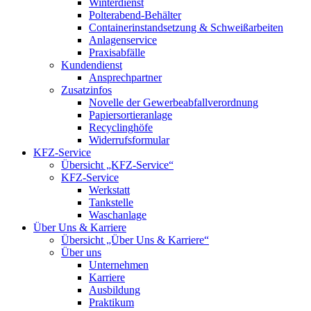
Winterdienst
Polterabend-Behälter
Containerinstandsetzung & Schweißarbeiten
Anlagenservice
Praxisabfälle
Kundendienst
Ansprechpartner
Zusatzinfos
Novelle der Gewerbeabfallverordnung
Papiersortieranlage
Recyclinghöfe
Widerrufsformular
KFZ-Service
Übersicht „KFZ-Service“
KFZ-Service
Werkstatt
Tankstelle
Waschanlage
Über Uns & Karriere
Übersicht „Über Uns & Karriere“
Über uns
Unternehmen
Karriere
Ausbildung
Praktikum