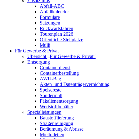
Zusatzinfos
Abfall-ABC
Abfallkalender
Formulare
Satzungen
Rückwärtsfahren
Tourenplan 2026
Öffentliche Stellplätze
Mülli
Für Gewerbe & Privat
Übersicht „Für Gewerbe & Privat“
Entsorgung
Containerdienst
Containerbestellung
AWU-Bag
Akten- und Datenträgervernichtung
Speisereste
Sondermüll
Fäkalienentsorgung
Wertstoffbehälter
Spezialleistungen
Baustofflieferung
Straßenreinigung
Beräumung & Abrisse
Miettoiletten