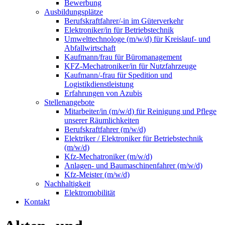
Bewerbung
Ausbildungsplätze
Berufskraftfahrer/-in im Güterverkehr
Elektroniker/in für Betriebstechnik
Umwelttechnologe (m/w/d) für Kreislauf- und
Abfallwirtschaft
Kaufmann/frau für Büromanagement
KFZ-Mechatroniker/in für Nutzfahrzeuge
Kaufmann/-frau für Spedition und
Logistikdienstleistung
Erfahrungen von Azubis
Stellenangebote
Mitarbeiter/in (m/w/d) für Reinigung und Pflege
unserer Räumlichkeiten
Berufskraftfahrer (m/w/d)
Elektriker / Elektroniker für Betriebstechnik
(m/w/d)
Kfz-Mechatroniker (m/w/d)
Anlagen- und Baumaschinenfahrer (m/w/d)
Kfz-Meister (m/w/d)
Nachhaltigkeit
Elektromobilität
Kontakt